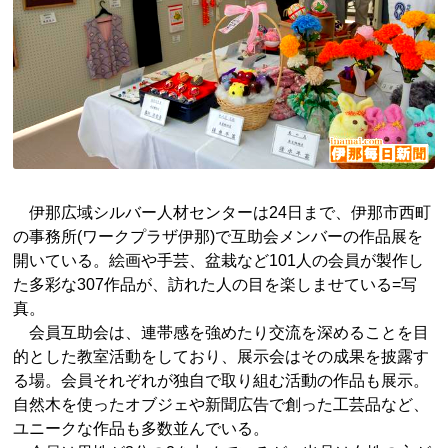
伊那広域シルバー人材センターは24日まで、伊那市西町
の事務所(ワークプラザ伊那)で互助会メンバーの作品展を
開いている。絵画や手芸、盆栽など101人の会員が製作し
た多彩な307作品が、訪れた人の目を楽しませている=写
真。
会員互助会は、連帯感を強めたり交流を深めることを目
的とした教室活動をしており、展示会はその成果を披露す
る場。会員それぞれが独自で取り組む活動の作品も展示。
自然木を使ったオブジェや新聞広告で創った工芸品など、
ユニークな作品も多数並んでいる。