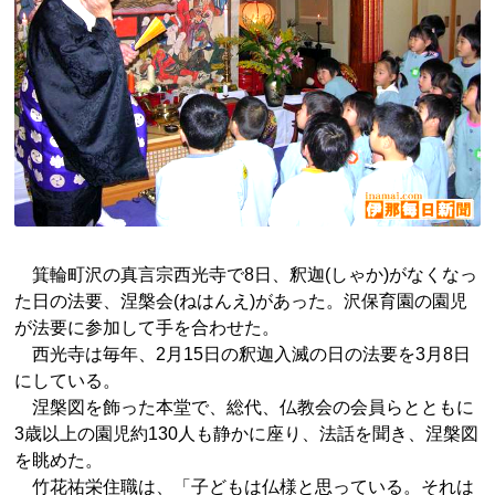
箕輪町沢の真言宗西光寺で8日、釈迦(しゃか)がなくなっ
た日の法要、涅槃会(ねはんえ)があった。沢保育園の園児
が法要に参加して手を合わせた。
西光寺は毎年、2月15日の釈迦入滅の日の法要を3月8日
にしている。
涅槃図を飾った本堂で、総代、仏教会の会員らとともに
3歳以上の園児約130人も静かに座り、法話を聞き、涅槃図
を眺めた。
竹花祐栄住職は、「子どもは仏様と思っている。それは