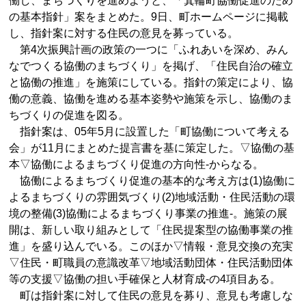
働し、まちづくりを進めようと、「箕輪町協働促進のため
の基本指針」案をまとめた。9日、町ホームページに掲載
し、指針案に対する住民の意見を募っている。
第4次振興計画の政策の一つに「ふれあいを深め、みん
なでつくる協働のまちづくり」を掲げ、「住民自治の確立
と協働の推進」を施策にしている。指針の策定により、協
働の意義、協働を進める基本姿勢や施策を示し、協働のま
ちづくりの促進を図る。
指針案は、05年5月に設置した「町協働について考える
会」が11月にまとめた提言書を基に策定した。▽協働の基
本▽協働によるまちづくり促進の方向性-からなる。
協働によるまちづくり促進の基本的な考え方は(1)協働に
よるまちづくりの雰囲気づくり(2)地域活動・住民活動の環
境の整備(3)協働によるまちづくり事業の推進-。施策の展
開は、新しい取り組みとして「住民提案型の協働事業の推
進」を盛り込んでいる。このほか▽情報・意見交換の充実
▽住民・町職員の意識改革▽地域活動団体・住民活動団体
等の支援▽協働の担い手確保と人材育成-の4項目ある。
町は指針案に対して住民の意見を募り、意見も考慮しな