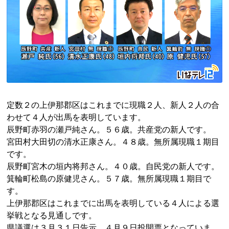
定数２の上伊那郡区はこれまでに現職２人、新人２人の合
わせて４人が出馬を表明しています。
辰野町
赤羽
の
瀬戸
純
さん。５６歳。共産党の新人です。
宮田村
大田
切
の
清
水
正康
さん。４８歳。無所属現職１期目
です。
辰野町
宮木
の
垣内
将邦
さん。４０歳。自民党の新人です。
箕輪町松島の
原健児
さん。５７歳。無所属現職１期目で
す。
上伊那郡区はこれまでに出馬を表明している４人による選
挙戦となる見通しです。
県議選は３月３１日告示、４月９日投開票となっていま