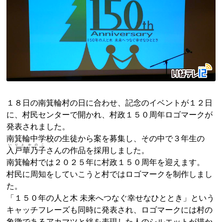
１８日の南箕輪村の日に合わせ、記念のイベントが１２日
に、村民センターで開かれ、村政１５０周年ロゴマークが
発表されました。
南箕輪中学校の生徒から案を募集し、その中で３年生の
いりとかのこ
入戸華乃子
さんの作品を採用しました。
南箕輪村では２０２５年に村政１５０周年を迎えます。
村民に周知をしていこうと村ではロゴマークを制作しまし
た。
「１５０年の人と木 未来へつなぐ幸せなひととき」という
キャッチフレーズも同時に発表され、ロゴマークには村の
象徴であるアカマツと絆を表現した人のシルエットが描か