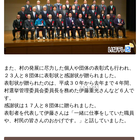
また、村の発展に尽力した個人や団体の表彰式も行われ、
２３人と８団体に表彰状と感謝状が贈られました。
表彰状が贈られたのは、平成３０年から去年まで４年間、
いとう
しげみつ
村選挙管理委員会委員長を務めた
伊藤
重光
さんなど６人で
す。
感謝状は１７人と８団体に贈られました。
表彰者を代表して伊藤さんは「一緒に仕事をしていた職員
や、村民の皆さんのおかげです。」と話していました。