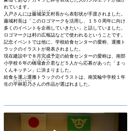
れています。
ふじしろ
えい
ぶみ
入戸さんには
藤城
栄
文
村長から表彰状が手渡されました。
藤城村長は「このロゴマークを活用し、１５０周年に向け
多くのイベントを企画していきたい」と話していました。
ロゴマークは村の広報誌などで使われるということです。
記念イベントでは他に、学校給食センターの愛称、運搬ト
ラックのイラストが発表されました。
現在建設中で８月完成予定の給食センターの愛称は、南部
はしばそう
すけ
小学校６年の
橋場倉
介
君など５人から応募があった「まっ
くんキッチン」に決まりました。
給食を運ぶ運搬トラックのイラストは、南箕輪中学校１年
ひらばやしあやの
生の
平林彩乃
さんの作品が選ばれました。