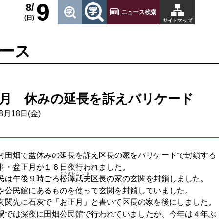
9
8/
ニュース検索
(日)
サイトマップ
ース
月 休みの延長を訴えバリケード
8月18日(金)
村田畑で盆休みの延長を訴え区長の家をバリケードで封鎖する
事・盆正月が１６日夜行われました。
まつざわ
たけお
民は午後９時ごろ
松澤
武夫
区長の家の玄関を封鎖しました。
や公民館にあるものを使って玄関を封鎖していました。
玄関先に石灰で「お正月」と書いて区長の家を後にしました。
禍では深夜に田畑公民館で行われていましたが、今年は４年ぶ