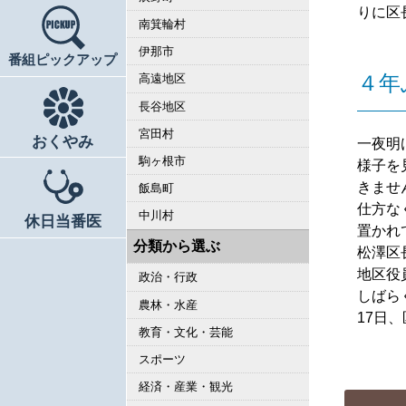
りに区
南箕輪村
伊那市
番組ピックアップ
４年
高遠地区
長谷地区
宮田村
おくやみ
一夜明
駒ヶ根市
様子を
きませ
飯島町
仕方な
中川村
休日当番医
置かれ
分類から選ぶ
松澤区
地区役
政治・行政
しばら
農林・水産
17日
教育・文化・芸能
スポーツ
経済・産業・観光