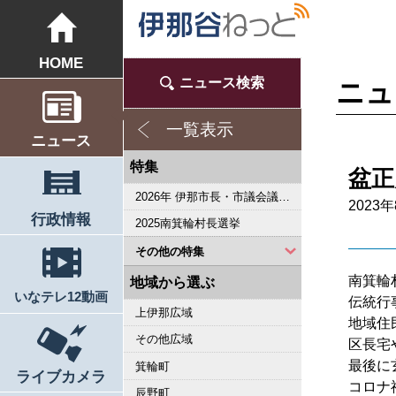
HOME
ニュース検索
ニュ
一覧表示
ニュース
特集
盆正
2026年 伊那市長・市議会議員選挙
2023年
行政情報
2025南箕輪村長選挙
その他の特集
2023県議会議員選挙
2023箕輪町議選・南箕輪村議選
2022箕輪町長選挙
2022伊那市長選挙・伊那市議会議員選挙
2021南箕輪村長選・村議補欠選挙
2019箕輪町議選・南箕輪村議選
2019県議会議員選挙
2018伊那市長選・市議選
桜シリーズ2018
桜シリーズ2017
2015県議会議員選挙
2014箕輪町長選挙
東日本大震災から４年 ３．１１の今
2014伊那市長選・市議選
南アルプス国立公園指定５０周年記念特集
桜シリーズ2014
カメラリポート
東日本大震災から３年 ３．１１の今
上伊那 医師不足問題
新ごみ中間処理施設
伊那市長・市議選
朝の学舎
記者室
伊那谷1年365人
輝く経営者～その後
花ロマン
伝承 上伊那の50年
伝承 上伊那経済の牽引者たち
シリーズ 上伊那経済時事対談
人・森・農… 新しい地域社会をめざして
駒ヶ根市長選挙
2007年 県議会議員選挙
権兵衛トンネル開通1周年
豪雨被害
南大東島―伊那 1000キロを越える交流
新伊那市誕生へ
伊那谷 耐震強度偽装問題
2005年衆院選
その他
南箕輪
地域から選ぶ
いなテレ12動画
伝統行
上伊那広域
地域住
その他広域
区長宅
最後に
箕輪町
ライブカメラ
コロナ
辰野町