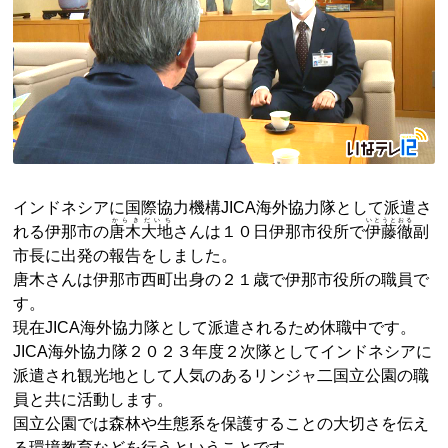
インドネシアに国際協力機構JICA海外協力隊として派遣さ
からき
だいち
いとうとおる
れる伊那市の
唐木
大地
さんは１０日伊那市役所で
伊藤徹
副
市長に出発の報告をしました。
唐木さんは伊那市西町出身の２１歳で伊那市役所の職員で
す。
現在JICA海外協力隊として派遣されるため休職中です。
JICA海外協力隊２０２３年度２次隊としてインドネシアに
派遣され観光地として人気のあるリンジャ二国立公園の職
員と共に活動します。
国立公園では森林や生態系を保護することの大切さを伝え
る環境教育などを行うということです。