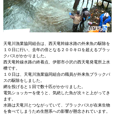
天竜川漁業協同組合は、西天竜幹線水路の外来魚の駆除を
１０日に行い、去年の倍となる２００キロを超えるブラッ
クバスがかかりました。
西天竜幹線水路の終着点、伊那市小沢の西天竜発電所上水
槽です。
１０日は、天竜川漁業協同組合の職員が外来魚ブラックバ
スの駆除をしました。
網を投げると１回で数十匹がかかりました。
電気ショッカーを使うと、気絶した魚が次々と上がってき
ます。
水路は天竜川とつながっていて、ブラックバスが在来生物
を食べてしまうため生態系への影響が懸念されています。