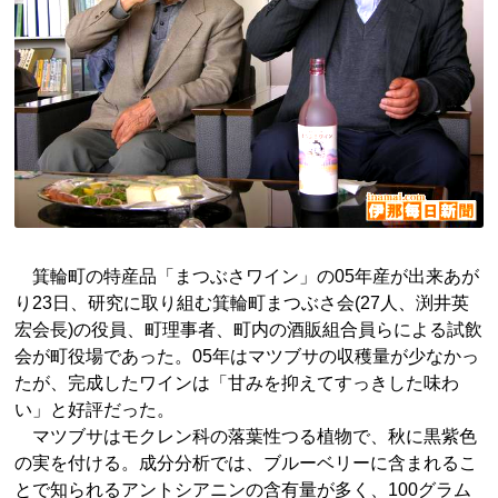
箕輪町の特産品「まつぶさワイン」の05年産が出来あが
り23日、研究に取り組む箕輪町まつぶさ会(27人、渕井英
宏会長)の役員、町理事者、町内の酒販組合員らによる試飲
会が町役場であった。05年はマツブサの収穫量が少なかっ
たが、完成したワインは「甘みを抑えてすっきした味わ
い」と好評だった。
マツブサはモクレン科の落葉性つる植物で、秋に黒紫色
の実を付ける。成分分析では、ブルーベリーに含まれるこ
とで知られるアントシアニンの含有量が多く、100グラム