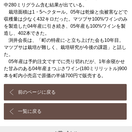
中280ミリグラム含む結果が出ている。
栽培面積は1・5ヘクタール。05年は乾燥と虫被害などで
収穫量は少なく432キロだった。マツブサ100%ワインのみ
を製造した04年産に引き続き、05年産も100%ワインを製
造し、402本できた。
渕井会長は、「町の特産に-と立ち上げた会も10年目。
マツブサは栽培が難しく、栽培研究が今後の課題」と話し
た。
05年産は予約注文ですでに売り切れだが、1年余寝かせ
た甘みのある04年産まつぶさワイン(180ミリリットル)900
本を町内小売店で原価の半値700円で販売する。
前のページに戻る
一覧に戻る