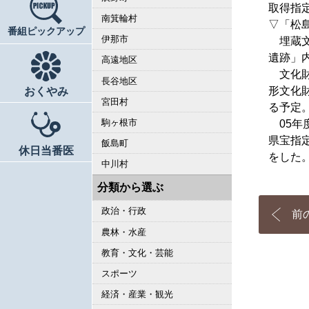
取得指
南箕輪村
▽「松
番組ピックアップ
伊那市
埋蔵文
遺跡」
高遠地区
文化財
長谷地区
形文化
おくやみ
宮田村
る予定
駒ヶ根市
05年
県宝指
飯島町
休日当番医
をした
中川村
分類から選ぶ
政治・行政
前
農林・水産
教育・文化・芸能
スポーツ
経済・産業・観光