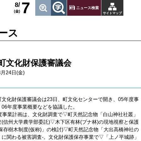
7
8/
ニュース検索
(金)
サイトマップ
ース
町文化財保護審議会
3月24日(金)
文化財保護審議会は23日、町文化センターで開き、05年度事
、06年度事業概要などを協議した。
度事業計画は、文化財調査で▽町天然記念物「白山神社社叢」
(信州大学農学部委託)▽木下区有林(ブナ林)の現地視察と保護
保存樹木制度(仮称)」の検討)▽町天然記念物「大出高橋神社の
」に関わる被害調査-。文化財保護保存事業で▽「上ノ平城跡」