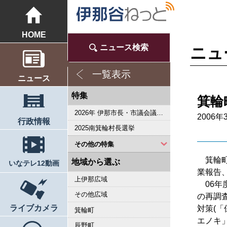
HOME
ニュース検索
ニュ
一覧表示
ニュース
特集
箕輪
2026年 伊那市長・市議会議員選挙
2006年
行政情報
2025南箕輪村長選挙
その他の特集
箕輪町
2023県議会議員選挙
2022箕輪町長選挙
2019県議会議員選挙
2018伊那市長選・市議選
桜シリーズ2018
桜シリーズ2017
2015県議会議員選挙
2014箕輪町長選挙
2014伊那市長選・市議選
桜シリーズ2014
カメラリポート
上伊那 医師不足問題
新ごみ中間処理施設
伊那市長・市議選
朝の学舎
記者室
伊那谷1年365人
輝く経営者～その後
花ロマン
伝承 上伊那の50年
駒ヶ根市長選挙
2007年 県議会議員選挙
権兵衛トンネル開通1周年
豪雨被害
新伊那市誕生へ
伊那谷 耐震強度偽装問題
2005年衆院選
その他
東日本大震災から４年 ３．１１の今
南アルプス国立公園指定５０周年記念特集
東日本大震災から３年 ３．１１の今
伝承 上伊那経済の牽引者たち
シリーズ 上伊那経済時事対談
2023箕輪町議選・南箕輪村議選
2022伊那市長選挙・伊那市議会議員選挙
2021南箕輪村長選・村議補欠選挙
2019箕輪町議選・南箕輪村議選
南大東島―伊那 1000キロを越える交流
人・森・農… 新しい地域社会をめざして
地域から選ぶ
いなテレ12動画
業報告
上伊那広域
06年
その他広域
の再調査
ライブカメラ
対策(「
箕輪町
エノキ
辰野町