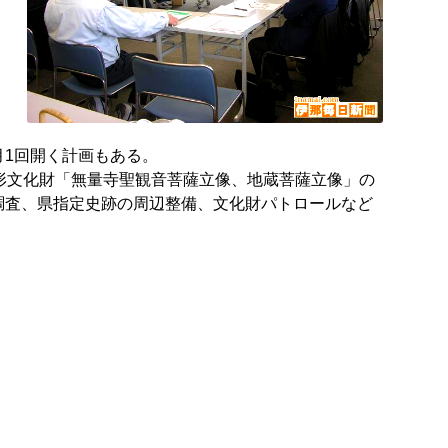
1回開く計画もある。
形文化財「無量寺聖観音菩薩立像、地蔵菩薩立像」の
調査、県指定史跡の周辺整備、文化財パトロールなど