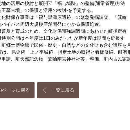
定地の活用の検討と展開▽「福与城跡」の整備(通常管理)方法
島王墓古墳」の保護と活用の検討-を予定する。
化財保存事業は「福与黒津原遺跡」の緊急発掘調査、「箕輪
内バイパス周辺大規模店舗開発にかかる保護処置。
普及と育成のため、文化財保護強調週間にあわせた町指定有
財特別公開は本年度は1日のみだったが新年度は期間を延長す
。町郷土博物館で民俗・歴史・自然などの文化財も含む講座を月
度は、県史跡「上ノ平城跡」指定土地の取得と看板修繕、町有
定申請、町天然記念物「箕輪南宮神社社叢」整備、町内古民家
。
のページに戻る
一覧に戻る