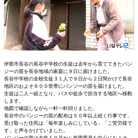
伊那市長谷の長谷中学校の生徒は去年から育ててきたパン
ジーの苗を長谷地域の家庭に９日に届けました。
長谷中学校の全校生徒３１人で９日から２日間かけて長谷
地区のおよそ６００世帯にパンジーの苗を届けました。
生徒は二人一組となり、バスや徒歩で担当する地区へ移動
します。
地図で確認しながら一軒一軒回りました。
長谷中のパンジーの苗の配布は５０年以上続く行事です。
受け取った住民は「毎年楽しみにしている」「ご苦労様で
す」と声をかけていました。
パンジーの苗は去年１０月から造園委員を中心におよそ