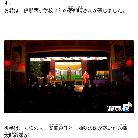
す。
かや
の
はる
お君は、伊那西小学校２年の
茅
納
晴
さんが演じました。
あべの
さだ
とう
はちまん
後半は、袖萩の夫
安倍
貞
任
と、袖萩の妹が嫁いだ
八幡
たろう
よしいえ
太郎
義家
が