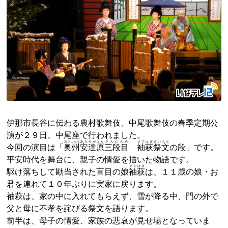
伊那市長谷に伝わる農村歌舞伎、中尾歌舞伎の春季定期公
演が２９日、中尾座で行われました。
おうしゅう
あだちが
はら
さんだんめ
そで
はぎ
さいもん
今回の演目は「
奥州
安達
原
三段目
袖
萩
祭文
の段」です。
平安時代を舞台に、親子の情愛を描いた物語です。
そで
はぎ
駆け落ちして勘当された盲目の娘
袖
萩
は、１１歳の娘・お
君を連れて１０年ぶりに実家に戻ります。
袖萩は、家の中に入れてもらえず、雪が降る中、門の外で
父と母に不孝を詫びる祭文を語ります。
前半は、母子の情愛、家族の悲哀が見せ場となっていま