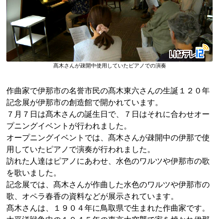
髙木さんが疎開中使用していたピアノでの演奏
作曲家で伊那市の名誉市民の
髙
木
東
六
さんの生誕１２０年
記念展が伊那市の創造館で開かれています。
７月７日は髙木さんの誕生日で、７日はそれに合わせオー
プニングイベントが行われました。
オープニングイベントでは、髙木さんが疎開中の伊那で使
用していたピアノで演奏が行われました。
訪れた人達はピアノにあわせ、水色のワルツや伊那市の歌
を歌いました。
記念展では、髙木さんが作曲した水色のワルツや伊那市の
歌、オペラ春香の資料などが展示されています。
髙木さんは、１９０４年に鳥取県で生まれた作曲家です。