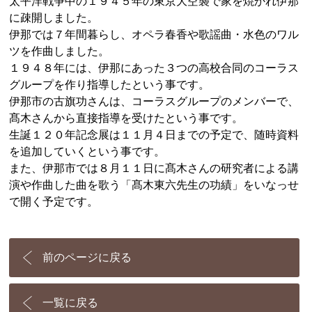
太平洋戦争中の１９４５年の東京大空襲で家を焼かれ伊那
に疎開しました。
伊那では７年間暮らし、オペラ春香や歌謡曲・水色のワル
ツを作曲しました。
１９４８年には、伊那にあった３つの高校合同のコーラス
グループを作り指導したという事です。
伊那市の古旗功さんは、コーラスグループのメンバーで、
髙木さんから直接指導を受けたという事です。
生誕１２０年記念展は１１月４日までの予定で、随時資料
を追加していくという事です。
また、伊那市では８月１１日に髙木さんの研究者による講
演や作曲した曲を歌う「髙木東六先生の功績」をいなっせ
で開く予定です。
前のページに戻る
一覧に戻る