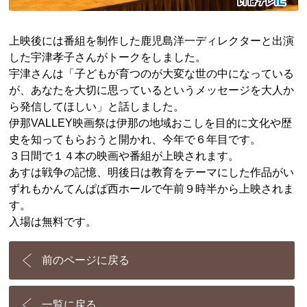
上映後には番組を制作した
鹿児島
洋一
ディレクターと出演
した
宇津
孝子
さんがトークをしました。
宇津さんは「子どもが育つのが大変な世の中になっている
が、あなたを大切に思っているというメッセージを大人か
ら発信してほしい」と話しました。
伊那VALLEY映画祭は伊那の地域おこしを目的に文化や歴
史を知ってもらおうと開かれ、今年で６年目です。
３日間で１４本の映画や番組が上映されます。
あすは戦争の記憶、明後日は教育をテーマにした作品がい
ずれもかんてんぱぱ西ホールで午前９時半から上映されま
す。
入場は無料です。
前のページに戻る
一覧に戻る