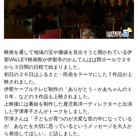
映画を通して地域の宝や価値を見出そうと開かれている伊
那VALLEY映画祭が伊那市のかんてんぱぱ西ホールで２６
から３日間の日程で始まりました。
初日の２６日はふるさと・民俗をテーマにした７作品が上
映されました。
伊那ケーブルテレビ制作の「ありがとう～かあちゃんの１
０年」などの３作品も上映されました。
上映後には番組を制作した
鹿児島
洋一
ディレクターと出演
した
宇津
孝子
さんがトークをしました。
宇津さんは「子どもが育つのが大変な世の中になっている
が、あなたを大切に思っているというメッセージを大人か
ら発信してほしい」と話しました。