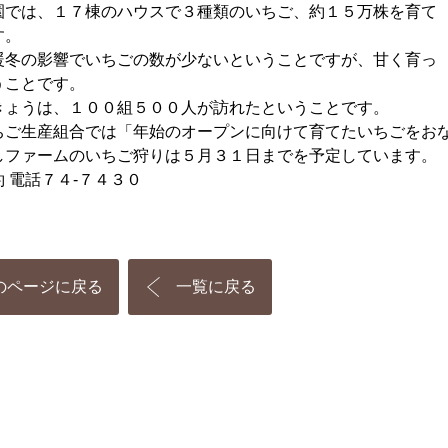
園では、１７棟のハウスで３種類のいちご、約１５万株を育て
す。
暖冬の影響でいちごの数が少ないということですが、甘く育っ
うことです。
きょうは、１００組５００人が訪れたということです。
ちご生産組合では「年始のオープンに向けて育てたいちごをお
しファームのいちご狩りは５月３１日までを予定しています。
 電話７４-７４３０
のページに戻る
一覧に戻る