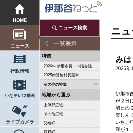
HOME
ニュース検索
ニュ
一覧表示
ニュース
特集
みは
2026年 伊那市長・市議会議員選挙
2025年
行政情報
2025南箕輪村長選挙
その他の特集
伊那市
2023県議会議員選挙
2022箕輪町長選挙
2019県議会議員選挙
2018伊那市長選・市議選
桜シリーズ2018
桜シリーズ2017
2015県議会議員選挙
2014箕輪町長選挙
2014伊那市長選・市議選
桜シリーズ2014
カメラリポート
上伊那 医師不足問題
新ごみ中間処理施設
伊那市長・市議選
朝の学舎
記者室
伊那谷1年365人
輝く経営者～その後
花ロマン
伝承 上伊那の50年
駒ヶ根市長選挙
2007年 県議会議員選挙
権兵衛トンネル開通1周年
豪雨被害
新伊那市誕生へ
伊那谷 耐震強度偽装問題
2005年衆院選
その他
東日本大震災から４年 ３．１１の今
南アルプス国立公園指定５０周年記念特集
東日本大震災から３年 ３．１１の今
伝承 上伊那経済の牽引者たち
シリーズ 上伊那経済時事対談
2023箕輪町議選・南箕輪村議選
2022伊那市長選挙・伊那市議会議員選挙
2021南箕輪村長選・村議補欠選挙
2019箕輪町議選・南箕輪村議選
南大東島―伊那 1000キロを越える交流
人・森・農… 新しい地域社会をめざして
地域から選ぶ
いなテレ12動画
が２日
上伊那広域
初日の
その他広域
楽しん
ライブカメラ
いちご
箕輪町
満が１
辰野町