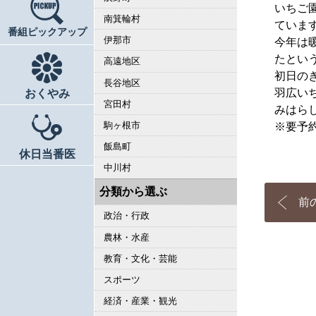
いちご
南箕輪村
ていま
番組ピックアップ
伊那市
今年は
たとい
高遠地区
初日の
長谷地区
羽広い
おくやみ
宮田村
みはら
駒ヶ根市
※要予約
飯島町
休日当番医
中川村
分類から選ぶ
前
政治・行政
農林・水産
教育・文化・芸能
スポーツ
経済・産業・観光