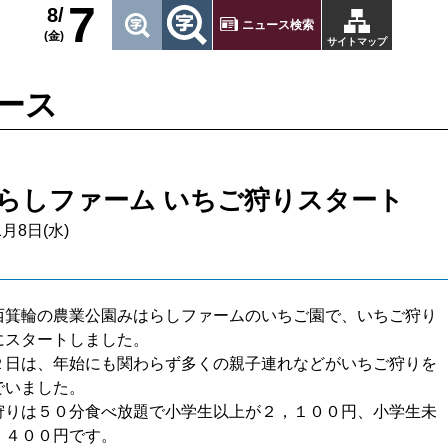
7
8/
ニュース検索
(金)
サイトマップ
ース
らしファーム いちご狩りスタート
1月8日(水)
西箕輪の農業公園みはらしファームのいちご園で、いちご狩り
にスタートしました。
２日は、年始にも関わらず多くの親子連れなどがいちご狩りを
でいました。
狩りは５０分食べ放題で小学生以上が２，１００円、小学生未
，４００円です。