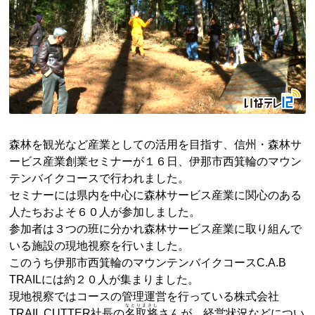
森林を観光など産業としての活用を目指す、信州・森林サ
ービス産業創業セミナーが１６日、伊那市西箕輪のマウン
テンバイクコースで行われました。
セミナーには県内を中心に森林サービス産業に関心のある
人たちおよそ６０人が参加しました。
参加者は３つの班に分かれ森林サービス産業に取り組んで
いる施設の現地視察を行いました。
このうち伊那市西箕輪のマウンテンバイクコースC.A.B
TRAILには約２０人が集まりました。
現地視察ではコースの管理運営を行っている株式会社
なとりまさし
TRAIL CUTTER社長の
名取将
さんが、経営状況などについ