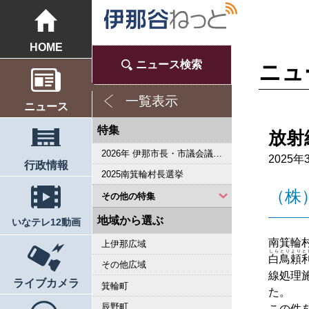
HOME
ニュース検索
ニュ
一覧表示
ニュース
特集
放射
2026年 伊那市長・市議会議員選挙
2025年
行政情報
2025南箕輪村長選挙
（株
その他の特集
2023県議会議員選挙
2023箕輪町議選・南箕輪村議選
2022箕輪町長選挙
2022伊那市長選挙・伊那市議会議員選挙
2021南箕輪村長選・村議補欠選挙
2019箕輪町議選・南箕輪村議選
2019県議会議員選挙
2018伊那市長選・市議選
桜シリーズ2018
桜シリーズ2017
2015県議会議員選挙
2014箕輪町長選挙
東日本大震災から４年 ３．１１の今
2014伊那市長選・市議選
南アルプス国立公園指定５０周年記念特集
桜シリーズ2014
カメラリポート
東日本大震災から３年 ３．１１の今
上伊那 医師不足問題
新ごみ中間処理施設
伊那市長・市議選
朝の学舎
記者室
伊那谷1年365人
輝く経営者～その後
花ロマン
伝承 上伊那の50年
伝承 上伊那経済の牽引者たち
シリーズ 上伊那経済時事対談
人・森・農… 新しい地域社会をめざして
駒ヶ根市長選挙
2007年 県議会議員選挙
権兵衛トンネル開通1周年
豪雨被害
南大東島―伊那 1000キロを越える交流
新伊那市誕生へ
伊那谷 耐震強度偽装問題
2005年衆院選
その他
地域から選ぶ
いなテレ12動画
南箕輪
上伊那広域
しらとりよりと
白鳥頼
その他広域
線処理
ライブカメラ
箕輪町
た。
辰野町
この件