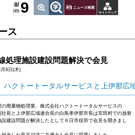
9
8/
ニュース検索
(日)
サイトマップ
ース
線処理施設建設問題解決で会見
3月6日(木)
）ハクトートータルサービスと上伊那広
村の廃棄物処理業、株式会社ハクトートータルサービスの
し
利
社長と上伊那広域連合長の白鳥孝伊那市長は宮田村での放射
施設建設問題が解決したとして６日市役所で会見を開きまし
を担当した長谷川洋二弁護士も会見に同席しました。