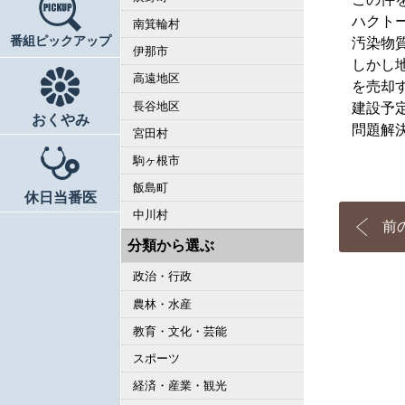
ハクト
南箕輪村
番組ピックアップ
汚染物
伊那市
しかし
高遠地区
を売却
長谷地区
建設予
おくやみ
問題解
宮田村
駒ヶ根市
飯島町
休日当番医
中川村
前
分類から選ぶ
政治・行政
農林・水産
教育・文化・芸能
スポーツ
経済・産業・観光