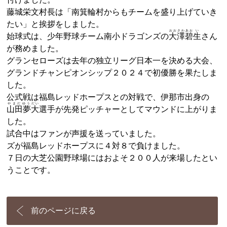
藤城栄文村長は「南箕輪村からもチームを盛り上げていき
たい」と挨拶をしました。
おおさわ
あお
い
始球式は、少年野球チーム南小ドラゴンズの
大澤
碧
生
さん
が務めました。
グランセローズは去年の独立リーグ日本一を決める大会、
グランドチャンピオンシップ２０２４で初優勝を果たしま
した。
公式戦は福島レッドホープスとの対戦で、伊那市出身の
やまだゆう
だい
山田夢
大
選手が先発ピッチャーとしてマウンドに上がりま
した。
試合中はファンが声援を送っていました。
ズが福島レッドホープスに４対８で負けました。
７日の大芝公園野球場にはおよそ２００人が来場したとい
うことです。
前のページに戻る