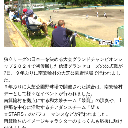
独立リーグの日本一を決める大会グランドチャンピオンシ
ップ２０２４で初優勝した信濃グランセローズの公式戦が
7日、９年ぶりに南箕輪村の大芝公園野球場で行われまし
た。
９年ぶりに大芝公園野球場で開催された試合は、南箕輪村
デーとして様々なイベントが行われました。
こ
りゅう
南箕輪村を拠点にする和太鼓チーム「
鼓
龍
」の演奏や、上
伊那を中心に活動するチアダンスチーム「M’ｓ
☆STARS」のパフォーマンスなどが行われました。
南箕輪村のイメージキャラクターのまっくんも応援に駆け
付けました。