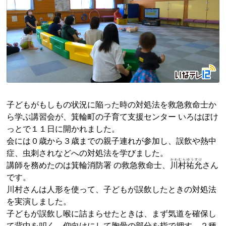
子どもがもしもの状況に陥った時の対処法を救急救命士か
ら学ぶ講習会が、箕輪町の子育て支援センター いろはぽけ
っとで１１日に開かれました。
会には０歳から３歳までの親子連れが参加し、誤飲や熱中
症、虫刺されなどへの対処法を学びました。
かわむら
ゆう
すけ
講師を務めたのは箕輪消防署 の救急救命士、
川村
祐
允
さん
です。
川村さんは人形を使って、子どもが誤飲したときの対処法
を実演しました。
子どもが誤飲し喉に詰まらせたときは、まず気道を確保し
て背中を叩く、仰向けにして胸骨の部分を指で押す、２種