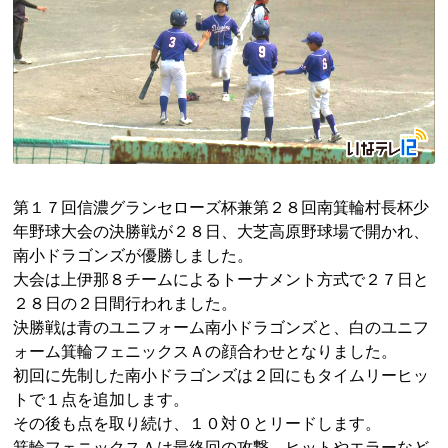
第１７回信濃グランセローズ杯兼第２８回南箕輪村長杯少
年野球大会の決勝戦が２８日、大芝高原野球場で開かれ、
南小ドラゴンズが優勝しました。
大会は上伊那８チームによるトーナメント方式で２７日と
２８日の２日間行われました。
決勝戦は青のユニフォーム南小ドラゴンズと、白のユニフ
ォーム箕輪フェニックスＡの顔合わせとなりました。
初回に先制した南小ドラゴンズは２回にもタイムリーヒッ
トで１点を追加します。
その後も点を取り続け、１０対０とリードします。
箕輪フェニックスＡは最終回の攻撃、ヒットやエラーなど