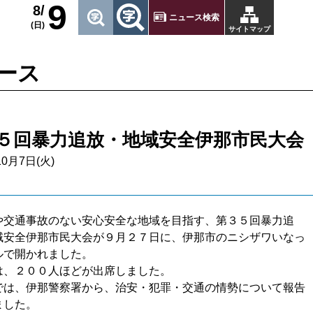
9
8/
ニュース検索
(日)
サイトマップ
ース
５回暴力追放・地域安全伊那市民大会
10月7日(火)
交通事故のない安心安全な地域を目指す、第３５回暴力追
域安全伊那市民大会が９月２７日に、伊那市のニシザワいなっ
ルで開かれました。
、２００人ほどが出席しました。
は、伊那警察署から、治安・犯罪・交通の情勢について報告
ました。