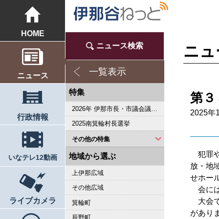
HOME
ニュース検索
ニュ
一覧表示
ニュース
特集
第３
2026年 伊那市長・市議会議員選挙
2025年
行政情報
2025南箕輪村長選挙
その他の特集
犯罪や
2023県議会議員選挙
2022箕輪町長選挙
2019県議会議員選挙
2018伊那市長選・市議選
桜シリーズ2018
桜シリーズ2017
2015県議会議員選挙
2014箕輪町長選挙
2014伊那市長選・市議選
桜シリーズ2014
カメラリポート
上伊那 医師不足問題
新ごみ中間処理施設
伊那市長・市議選
朝の学舎
記者室
伊那谷1年365人
輝く経営者～その後
花ロマン
伝承 上伊那の50年
駒ヶ根市長選挙
2007年 県議会議員選挙
権兵衛トンネル開通1周年
豪雨被害
新伊那市誕生へ
伊那谷 耐震強度偽装問題
2005年衆院選
その他
東日本大震災から４年 ３．１１の今
南アルプス国立公園指定５０周年記念特集
東日本大震災から３年 ３．１１の今
伝承 上伊那経済の牽引者たち
シリーズ 上伊那経済時事対談
2023箕輪町議選・南箕輪村議選
2022伊那市長選挙・伊那市議会議員選挙
2021南箕輪村長選・村議補欠選挙
2019箕輪町議選・南箕輪村議選
南大東島―伊那 1000キロを越える交流
人・森・農… 新しい地域社会をめざして
地域から選ぶ
いなテレ12動画
放・地
上伊那広域
せホー
その他広域
会には
ライブカメラ
大会で
箕輪町
があり
辰野町