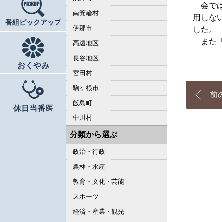
会では
南箕輪村
用しな
番組ピックアップ
伊那市
した。
また「
高遠地区
長谷地区
おくやみ
宮田村
駒ヶ根市
前
飯島町
休日当番医
中川村
分類から選ぶ
政治・行政
農林・水産
教育・文化・芸能
スポーツ
経済・産業・観光