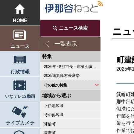
HOME
ニュース検索
ニュ
一覧表示
ニュース
特集
町建
2026年 伊那市長・市議会議員選挙
2025年
行政情報
2025南箕輪村長選挙
その他の特集
箕輪町
2023県議会議員選挙
2022箕輪町長選挙
2019県議会議員選挙
2018伊那市長選・市議選
桜シリーズ2018
桜シリーズ2017
2015県議会議員選挙
2014箕輪町長選挙
2014伊那市長選・市議選
桜シリーズ2014
カメラリポート
上伊那 医師不足問題
新ごみ中間処理施設
伊那市長・市議選
朝の学舎
記者室
伊那谷1年365人
輝く経営者～その後
花ロマン
伝承 上伊那の50年
駒ヶ根市長選挙
2007年 県議会議員選挙
権兵衛トンネル開通1周年
豪雨被害
新伊那市誕生へ
伊那谷 耐震強度偽装問題
2005年衆院選
その他
東日本大震災から４年 ３．１１の今
南アルプス国立公園指定５０周年記念特集
東日本大震災から３年 ３．１１の今
伝承 上伊那経済の牽引者たち
シリーズ 上伊那経済時事対談
2023箕輪町議選・南箕輪村議選
2022伊那市長選挙・伊那市議会議員選挙
2021南箕輪村長選・村議補欠選挙
2019箕輪町議選・南箕輪村議選
南大東島―伊那 1000キロを越える交流
人・森・農… 新しい地域社会をめざして
地域から選ぶ
いなテレ12動画
那中部
上伊那広域
側溝に
その他広域
作業を
ライブカメラ
業を行
箕輪町
作業で
辰野町