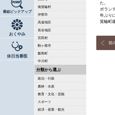
た。
南箕輪村
ボラン
番組ピックアップ
伊那市
年ぶり
箕輪町
高遠地区
長谷地区
おくやみ
宮田村
前
駒ヶ根市
飯島町
休日当番医
中川村
分類から選ぶ
政治・行政
農林・水産
教育・文化・芸能
スポーツ
経済・産業・観光