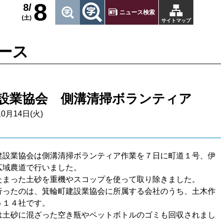
8
8/
ニュース検索
(土)
サイトマップ
ース
設業協会 側溝清掃ボランティア
10月14日(火)
建設業協会は側溝清掃ボランティア作業を７日に町道１号、伊
広域農道で行いました。
たまった土砂を重機やスコップを使って取り除きました。
行ったのは、箕輪町建設業協会に所属する会社のうち、土木作
う１４社です。
は土砂に混ざった空き瓶やペットボトルのゴミも回収されまし