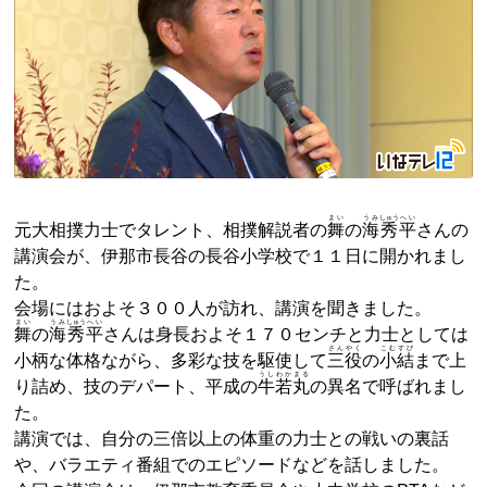
まい
うみ
しゅう
へい
元大相撲力士でタレント、相撲解説者の
舞
の
海
秀
平
さんの
講演会が、伊那市長谷の長谷小学校で１１日に開かれまし
た。
会場にはおよそ３００人が訪れ、講演を聞きました。
まい
うみ
しゅう
へい
舞
の
海
秀
平
さんは身長およそ１７０センチと力士としては
さんやく
こむすび
小柄な体格ながら、多彩な技を駆使して
三役
の
小結
まで上
うし
わか
まる
り詰め、技のデパート、平成の
牛
若
丸
の異名で呼ばれまし
た。
講演では、自分の三倍以上の体重の力士との戦いの裏話
や、バラエティ番組でのエピソードなどを話しました。