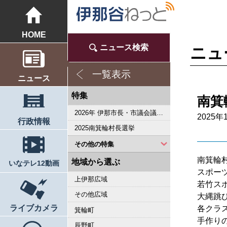
HOME
ニュース検索
ニュ
一覧表示
ニュース
特集
南箕
2026年 伊那市長・市議会議員選挙
2025年
行政情報
2025南箕輪村長選挙
その他の特集
南箕輪
2023県議会議員選挙
2022箕輪町長選挙
2019県議会議員選挙
2018伊那市長選・市議選
桜シリーズ2018
桜シリーズ2017
2015県議会議員選挙
2014箕輪町長選挙
2014伊那市長選・市議選
桜シリーズ2014
カメラリポート
上伊那 医師不足問題
新ごみ中間処理施設
伊那市長・市議選
朝の学舎
記者室
伊那谷1年365人
輝く経営者～その後
花ロマン
伝承 上伊那の50年
駒ヶ根市長選挙
2007年 県議会議員選挙
権兵衛トンネル開通1周年
豪雨被害
新伊那市誕生へ
伊那谷 耐震強度偽装問題
2005年衆院選
その他
東日本大震災から４年 ３．１１の今
南アルプス国立公園指定５０周年記念特集
東日本大震災から３年 ３．１１の今
伝承 上伊那経済の牽引者たち
シリーズ 上伊那経済時事対談
2023箕輪町議選・南箕輪村議選
2022伊那市長選挙・伊那市議会議員選挙
2021南箕輪村長選・村議補欠選挙
2019箕輪町議選・南箕輪村議選
南大東島―伊那 1000キロを越える交流
人・森・農… 新しい地域社会をめざして
地域から選ぶ
いなテレ12動画
スポー
上伊那広域
若竹ス
その他広域
大縄跳
ライブカメラ
各クラ
箕輪町
手作り
辰野町