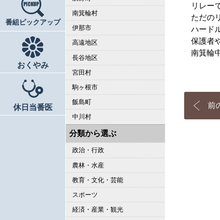
リレー
南箕輪村
ただの
番組ピックアップ
伊那市
ハード
保護者
高遠地区
南箕輪
長谷地区
おくやみ
宮田村
駒ヶ根市
飯島町
前
休日当番医
中川村
分類から選ぶ
政治・行政
農林・水産
教育・文化・芸能
スポーツ
経済・産業・観光