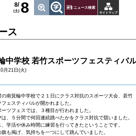
8
8/
ニュース検索
(土)
サイトマップ
ース
輪中学校 若竹スポーツフェスティバ
10月21日(火)
村の南箕輪中学校で２１日にクラス対抗のスポーツ大会、若竹
ツフェスティバルが開かれました。
ポーツフェスでは、３種目が行われました。
びは、５分間で何回連続跳べたかをクラス対抗で競いました。
ス、学活や休み時間に練習を行ってきたということです。
の旗も掲げ、気持ちを一つにして跳んでいました。