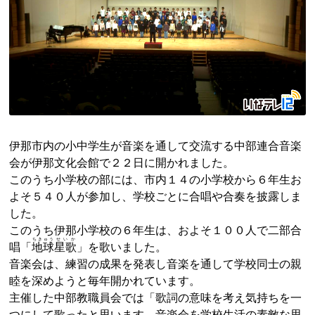
伊那市内の小中学生が音楽を通して交流する中部連合音楽
会が伊那文化会館で２２日に開かれました。
このうち小学校の部には、市内１４の小学校から６年生お
よそ５４０人が参加し、学校ごとに合唱や合奏を披露しま
した。
このうち伊那小学校の６年生は、およそ１００人で二部合
ちきゅう
せいか
唱「
地球
星歌
」を歌いました。
音楽会は、練習の成果を発表し音楽を通して学校同士の親
睦を深めようと毎年開かれています。
主催した中部教職員会では「歌詞の意味を考え気持ちを一
つにして歌ったと思います。音楽会を学校生活の素敵な思