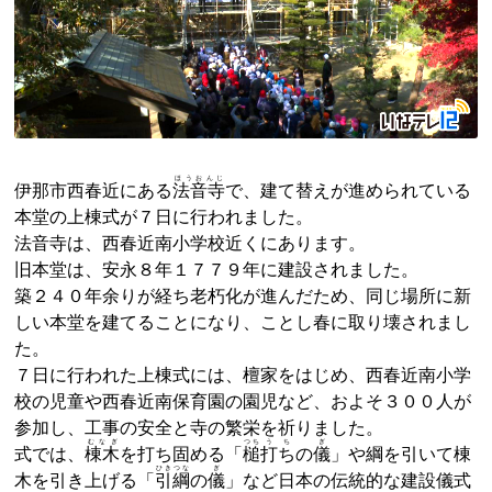
ほうおんじ
伊那市西春近にある
法音寺
で、建て替えが進められている
本堂の上棟式が７日に行われました。
法音寺は、西春近南小学校近くにあります。
旧本堂は、安永８年１７７９年に建設されました。
築２４０年余りが経ち老朽化が進んだため、同じ場所に新
しい本堂を建てることになり、ことし春に取り壊されまし
た。
７日に行われた上棟式には、檀家をはじめ、西春近南小学
校の児童や西春近南保育園の園児など、およそ３００人が
参加し、工事の安全と寺の繁栄を祈りました。
むなぎ
つち
うち
ぎ
式では、
棟木
を打ち固める「
槌
打ち
の
儀
」や綱を引いて棟
ひきつな
ぎ
木を引き上げる「
引綱
の
儀
」など日本の伝統的な建設儀式