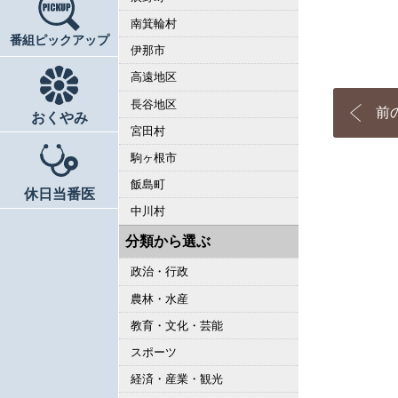
南箕輪村
番組ピックアップ
伊那市
高遠地区
長谷地区
前
おくやみ
宮田村
駒ヶ根市
飯島町
休日当番医
中川村
分類から選ぶ
政治・行政
農林・水産
教育・文化・芸能
スポーツ
経済・産業・観光