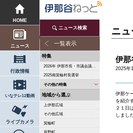
HOME
ニュース検索
ニュ
一覧表示
ニュース
特集
伊那
2026年 伊那市長・市議会議員選挙
2025年
行政情報
2025南箕輪村長選挙
その他の特集
伊那ケ
2023県議会議員選挙
2022箕輪町長選挙
2019県議会議員選挙
2018伊那市長選・市議選
桜シリーズ2018
桜シリーズ2017
2015県議会議員選挙
2014箕輪町長選挙
2014伊那市長選・市議選
桜シリーズ2014
カメラリポート
上伊那 医師不足問題
新ごみ中間処理施設
伊那市長・市議選
朝の学舎
記者室
伊那谷1年365人
輝く経営者～その後
花ロマン
伝承 上伊那の50年
駒ヶ根市長選挙
2007年 県議会議員選挙
権兵衛トンネル開通1周年
豪雨被害
新伊那市誕生へ
伊那谷 耐震強度偽装問題
2005年衆院選
その他
東日本大震災から４年 ３．１１の今
南アルプス国立公園指定５０周年記念特集
東日本大震災から３年 ３．１１の今
伝承 上伊那経済の牽引者たち
シリーズ 上伊那経済時事対談
2023箕輪町議選・南箕輪村議選
2022伊那市長選挙・伊那市議会議員選挙
2021南箕輪村長選・村議補欠選挙
2019箕輪町議選・南箕輪村議選
南大東島―伊那 1000キロを越える交流
人・森・農… 新しい地域社会をめざして
地域から選ぶ
いなテレ12動画
を紹介
上伊那広域
２１日
その他広域
しまし
ライブカメラ
箕輪町
辰野町