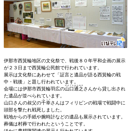
伊那市西箕輪地区の文化祭で、戦後８０年平和企画の展示
が２３日まで西箕輪公民館で行われています。
展示は文化祭にあわせて「証言と遺品が語る西箕輪の戦
中・戦後」と題し行われています。
やまぐちみちゆき
会場には伊那市西箕輪羽広の
山口通之
さんから貸し出され
た遺品が並べられています。
ち
こう
山口さんの叔父の
千
幸
さんはフィリピンの戦場で戦闘中に
頭部を撃たれ戦死しました。
戦地からの手紙や腕時計などの遺品も展示されています。
葬儀は村葬で行われたということです。
ほかに農耕隊関連の展示も行われています。