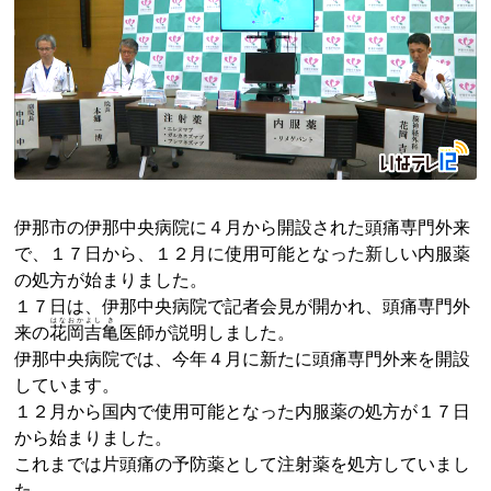
伊那市の伊那中央病院に４月から開設された頭痛専門外来
で、１７日から、１２月に使用可能となった新しい内服薬
の処方が始まりました。
１７日は、伊那中央病院で記者会見が開かれ、頭痛専門外
はなおか
よし
き
来の
花岡
吉
亀
医師が説明しました。
伊那中央病院では、今年４月に新たに頭痛専門外来を開設
しています。
１２月から国内で使用可能となった内服薬の処方が１７日
から始まりました。
これまでは片頭痛の予防薬として注射薬を処方していまし
た。