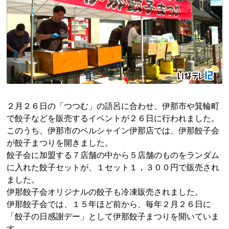
２月２６日の「つつむ」の語呂に合わせ、伊那市や箕輪町
で餃子などを販売するイベントが２６日に行われました。
このうち、伊那市のベルシャイン伊那店では、伊那餃子会
が餃子まつりを開きました。
餃子会に加盟する７店舗の中から５店舗のものをランダム
に入れた餃子セットが、１セット１，３００円で販売され
ました。
伊那餃子会オリジナルの餃子も冷凍販売されました。
伊那餃子会では、１５年ほど前から、毎年２月２６日に
「餃子の日感謝デー」として伊那餃子まつりを開いていま
す。