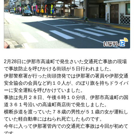
2月28日に伊那市高遠町で発生さいた交通死亡事故の現場
で事故防止を呼びかける街頭が５日行われました。
伊那警察署が行った街頭啓発では伊那署の署員や伊那交通
安全協会の会員など約１０人が、のぼり旗を持ちドライバ
ーに安全運転を呼びかけていました。
事故は先月２８日、午後６時１０分頃、伊那市高遠町の国
道３６１号沿いの高遠町商店街で発生しました。
横断歩道を渡っていた７８歳の男性が５１歳の女が運転し
ていた軽自動車にはねられ死亡したものです。
今年に入って伊那署管内での交通死亡事故は今回が初めて
です。