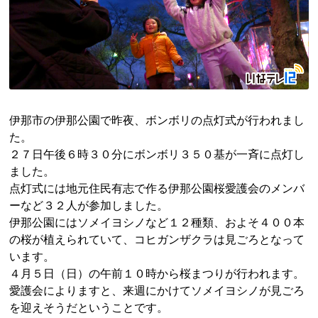
伊那市の伊那公園で昨夜、ボンボリの点灯式が行われまし
た。
２７日午後６時３０分にボンボリ３５０基が一斉に点灯し
ました。
点灯式には地元住民有志で作る伊那公園桜愛護会のメンバ
ーなど３２人が参加しました。
伊那公園にはソメイヨシノなど１２種類、およそ４００本
の桜が植えられていて、コヒガンザクラは見ごろとなって
います。
４月５日（日）の午前１０時から桜まつりが行われます。
愛護会によりますと、来週にかけてソメイヨシノが見ごろ
を迎えそうだということです。