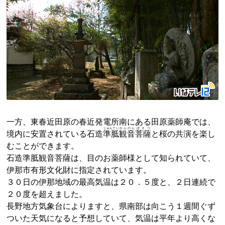
一方、東春近田原の春近発電所南にある田原薬師庵では、
じゅんてい
かんのん
ぼさつ
境内に安置されている石造
準胝
観音
菩薩
と桜の共演を楽し
むことができます。
石造準胝観音菩薩は、目のお薬師様として知られていて、
伊那市有形文化財に指定されています。
３０日の伊那地域の最高気温は２０．５度と、２日連続で
２０度を超えました。
長野地方気象台によりますと、県南部は向こう１週間ぐず
ついた天気になると予想していて、気温は平年より高くな