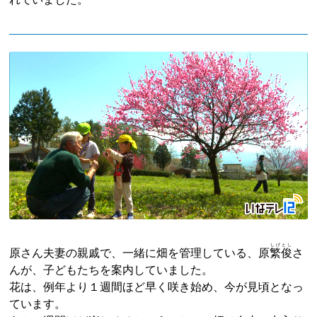
しげ
とし
原さん夫妻の親戚で、一緒に畑を管理している、原
繁
俊
さ
んが、子どもたちを案内していました。
花は、例年より１週間ほど早く咲き始め、今が見頃となっ
ています。