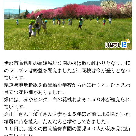
伊那市高遠町の高遠城址公園の桜は散り終わりとなり、桜
のシーズンは終盤を迎えましたが、花桃は今が盛りとなっ
ています。
県道与地辰野線を西箕輪小学校から南に行くと、ひときわ
目立つ花桃畑がありました。
畑には、赤やピンク、白の花桃およそ１５０本が植えられ
ています。
しょういち
すみこ
原
正一
さん・
澄子
さん夫妻が１５年ほど前に果樹園だった
場所に苗を植え、だんだんと増やしてきました。
１６日は、近くの西箕輪保育園の園児４０人が花を見に訪
れていました。