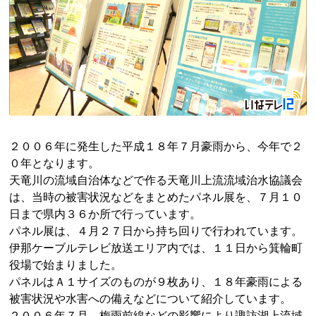
２００６年に発生した平成１８年７月豪雨から、今年で２
０年となります。
天竜川の流域自治体などで作る天竜川上流流域治水協議会
は、当時の被害状況などをまとめたパネル展を、７月１０
日まで県内３６か所で行っています。
パネル展は、４月２７日から持ち回りで行われています。
伊那ケーブルテレビ放送エリア内では、１１日から箕輪町
役場で始まりました。
パネルはＡ１サイズのものが９枚あり、１８年豪雨による
被害状況や水害への備えなどについて紹介しています。
２００６年７月、梅雨前線などの影響により諏訪湖上流域