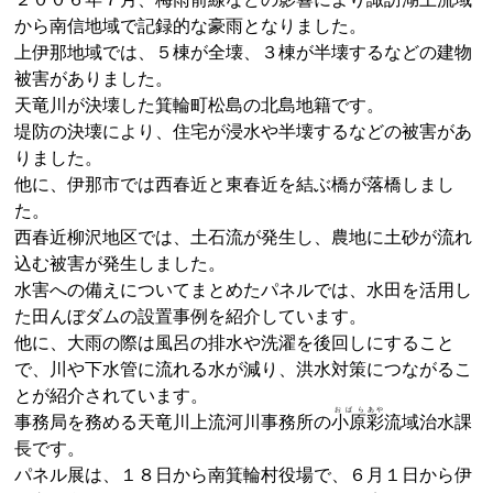
から南信地域で記録的な豪雨となりました。
上伊那地域では、５棟が全壊、３棟が半壊するなどの建物
被害がありました。
天竜川が決壊した箕輪町松島の北島地籍です。
堤防の決壊により、住宅が浸水や半壊するなどの被害があ
りました。
他に、伊那市では西春近と東春近を結ぶ橋が落橋しまし
た。
西春近柳沢地区では、土石流が発生し、農地に土砂が流れ
込む被害が発生しました。
水害への備えについてまとめたパネルでは、水田を活用し
た田んぼダムの設置事例を紹介しています。
他に、大雨の際は風呂の排水や洗濯を後回しにすること
で、川や下水管に流れる水が減り、洪水対策につながるこ
とが紹介されています。
おばら
あや
事務局を務める天竜川上流河川事務所の
小原
彩
流域治水課
長です。
パネル展は、１８日から南箕輪村役場で、６月１日から伊