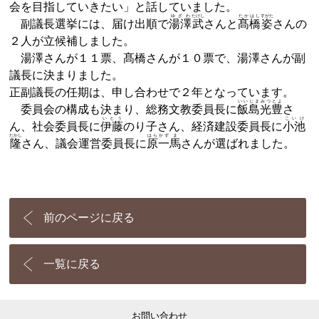
会を目指していきたい」と話していました。
ゆざわ
たけし
たか
はし
すがた
副議長選挙には、届け出順で
湯澤
武
さんと
髙
橋
姿
さんの
２人が立候補しました。
湯澤さんが１１票、髙橋さんが１０票で、湯澤さんが副
議長に決まりました。
正副議長の任期は、申し合わせで２年となっています。
いいじまみつ
とよ
委員会の構成も決まり、総務文教委員長に
飯島光
豊
さ
いとう
こいけ
ん、社会委員長に
伊藤
のり子さん、経済建設委員長に
小池
たかし
はらかず
ま
隆
さん、議会運営委員長に
原一
馬
さんが選ばれました。
前のページに戻る
一覧に戻る
お問い合わせ