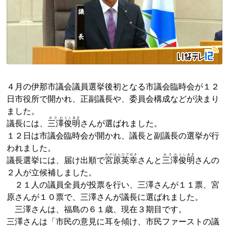
４月の伊那市議会議員選挙後初となる市議会臨時会が１２
日市役所で開かれ、正副議長や、委員会構成などが決まり
ました。
みさわ
とし
あき
議長には、
三澤
俊
明
さんが選ばれました。
１２日は市議会臨時会が開かれ、議長と副議長の選挙が行
われました。
みやはら
ひで
ゆき
みさわ
とし
あき
議長選挙には、届け出順で
宮原
英
幸
さんと
三澤
俊
明
さんの
２人が立候補しました。
２１人の議員全員が投票を行い、三澤さんが１１票、宮
原さんが１０票で、三澤さんが議長に選ばれました。
三澤さんは、福島の６１歳、現在３期目です。
三澤さんは「市民の意見に耳を傾け、市民ファーストの議