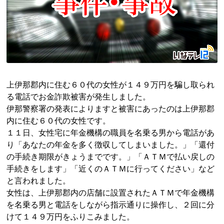
上伊那郡内に住む６０代の女性が１４９万円を騙し取られ
る電話でお金詐欺被害が発生しました。
伊那警察署の発表によりますと被害にあったのは上伊那郡
内に住む６０代の女性です。
１１日、女性宅に年金機構の職員を名乗る男から電話があ
り「あなたの年金を多く徴収してしまいました。」「還付
の手続き期限がきょうまでです。」「ＡＴＭで払い戻しの
手続きをします」「近くのＡＴＭに行ってください」など
と言われました。
女性は、上伊那郡内の店舗に設置されたＡＴＭで年金機構
を名乗る男と電話をしながら指示通りに操作し、２回に分
けて１４９万円をふりこみました。