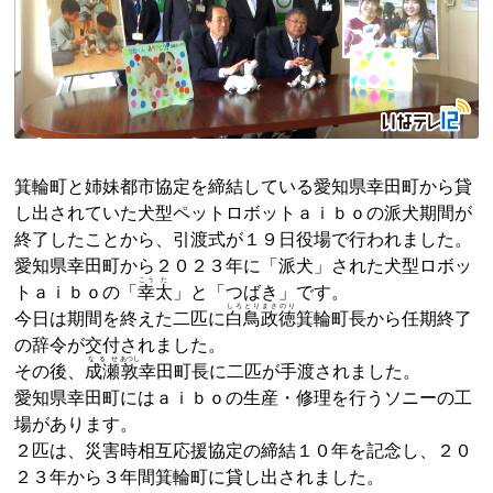
箕輪町と姉妹都市協定を締結している愛知県幸田町から貸
し出されていた犬型ペットロボットａｉｂｏの派犬期間が
終了したことから、引渡式が１９日役場で行われました。
愛知県幸田町から２０２３年に「派犬」された犬型ロボッ
こう
た
トａｉｂｏの「
幸
太
」と「つばき」です。
しろとり
まさ
のり
今日は期間を終えた二匹に
白鳥
政
徳
箕輪町長から任期終了
の辞令が交付されました。
なるせ
あつし
その後、
成瀬
敦
幸田町長に二匹が手渡されました。
愛知県幸田町にはａｉｂｏの生産・修理を行うソニーの工
場があります。
２匹は、災害時相互応援協定の締結１０年を記念し、２０
２３年から３年間箕輪町に貸し出されました。