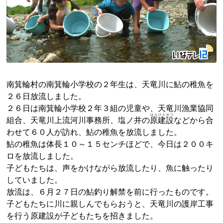
南箕輪村の南箕輪小学校の２年生は、天竜川に鮎の稚魚を
２６日放流しました。
２６日は南箕輪小学校２年３組の児童や、天竜川漁業協同
はらけんせつ
組合、天竜川上流河川事務所、塩ノ井の
原建設
などから合
わせて６０人が訪れ、鮎の稚魚を放流しました。
鮎の稚魚は体長１０～１５センチほどで、今日は２００キ
ロを放流しました。
子どもたちは、声をかけながら放流したり、魚に触ったり
していました。
放流は、６月２７日の鮎釣り解禁を前に行ったものです。
子どもたちに川に親しんでもらおうと、天竜川の護岸工事
を行う原建設が子どもたちを招きました。