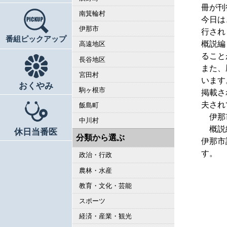
冊が刊
南箕輪村
今日は
伊那市
行され
番組ピックアップ
概説編
高遠地区
ること
長谷地区
また、
宮田村
います
おくやみ
駒ヶ根市
掲載さ
夫され
飯島町
伊那
中川村
概説編
休日当番医
分類から選ぶ
伊那市
す。
政治・行政
農林・水産
教育・文化・芸能
スポーツ
経済・産業・観光