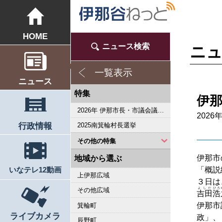
HOME
ニュース検索
ニ
一覧表示
ニュース
特集
伊
2026年 伊那市長・市議会議員選挙
2026
行政情報
2025南箕輪村長選挙
その他の特集
2023県議会議員選挙
2023箕輪町議選・南箕輪村議選
2022箕輪町長選挙
2022伊那市長選挙・伊那市議会議員選挙
2021南箕輪村長選・村議補欠選挙
2019箕輪町議選・南箕輪村議選
2019県議会議員選挙
2018伊那市長選・市議選
桜シリーズ2018
桜シリーズ2017
2015県議会議員選挙
2014箕輪町長選挙
東日本大震災から４年 ３．１１の今
2014伊那市長選・市議選
南アルプス国立公園指定５０周年記念特集
桜シリーズ2014
カメラリポート
東日本大震災から３年 ３．１１の今
上伊那 医師不足問題
新ごみ中間処理施設
伊那市長・市議選
朝の学舎
記者室
伊那谷1年365人
輝く経営者～その後
花ロマン
伝承 上伊那の50年
伝承 上伊那経済の牽引者たち
シリーズ 上伊那経済時事対談
人・森・農… 新しい地域社会をめざして
駒ヶ根市長選挙
2007年 県議会議員選挙
権兵衛トンネル開通1周年
豪雨被害
南大東島―伊那 1000キロを越える交流
新伊那市誕生へ
伊那谷 耐震強度偽装問題
2005年衆院選
その他
伊那市
地域から選ぶ
いなテレ12動画
「概説
上伊那広域
３日は
よしだ
ひろ
その他広域
吉田
浩
伊那市
箕輪町
ライブカメラ
政」、
辰野町