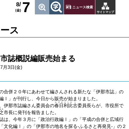
7
8/
ニュース検索
(金)
サイトマップ
ュース
那市誌概説編販売始まる
年7月3日(金)
の合併２０年にあわせて編さんされる新たな「伊那市誌」の
編Ⅰ」が刊行し、今日から販売が始まりました。
かすが
としひ
こ
、伊那市誌編さん委員会の
春日
利比
古
委員長らが、市役所で
ゆき
之
市長に発刊を報告ました。
誌は、今年３月に「政治行政編Ⅰ」の「平成の合併と広域行
「文化編Ⅰ」の「伊那市の地名を探る-ふるさと再発見-」の２