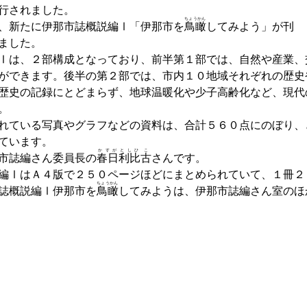
行されました。
ちょうかん
、新たに伊那市誌概説編Ⅰ「伊那市を
鳥瞰
してみよう」が刊
ました。
Ⅰは、２部構成となっており、前半第１部では、自然や産業、
ができます。後半の第２部では、市内１０地域それぞれの歴史
歴史の記録にとどまらず、地球温暖化や少子高齢化など、現代
。
れている写真やグラフなどの資料は、合計５６０点にのぼり、
ています。
かすが
としひ
こ
市誌編さん委員長の
春日
利比
古
さんです。
ⅠはＡ４版で２５０ページほどにまとめられていて、１冊２
ちょうかん
誌概説編Ⅰ伊那市を
鳥瞰
してみようは、伊那市誌編さん室のほ