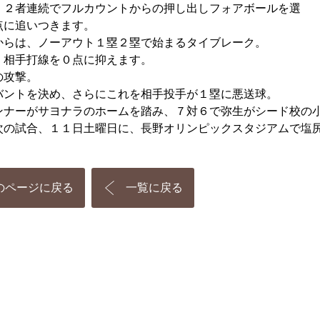
、２者連続でフルカウントからの押し出しフォアボールを選
点に追いつきます。
からは、ノーアウト１塁２塁で始まるタイブレーク。
、相手打線を０点に抑えます。
の攻撃。
バントを決め、さらにこれを相手投手が１塁に悪送球。
ンナーがサヨナラのホームを踏み、７対６で弥生がシード校の
次の試合、１１日土曜日に、長野オリンピックスタジアムで塩
のページに戻る
一覧に戻る