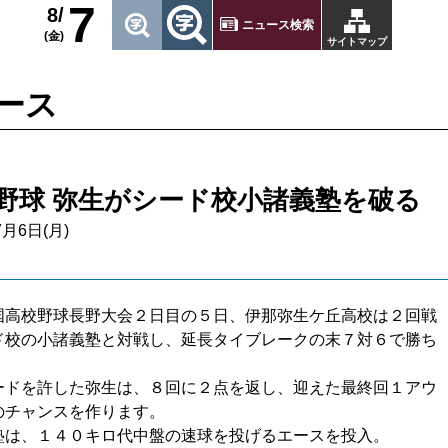
7
8/
ニュース検索
(金)
サイトマップ
ース
野球 弥生がシード校小諸義塾を破る
7月6日(月)
国高校野球長野大会２日目の５日、伊那弥生ケ丘高校は２回戦
ド校の小諸義塾と対戦し、延長タイブレークの末７対６で勝ち
。
ードを許した弥生は、８回に２点を返し、迎えた最終回１アウ
のチャンスを作ります。
塾は、１４０キロ代中盤の速球を投げるエースを投入。