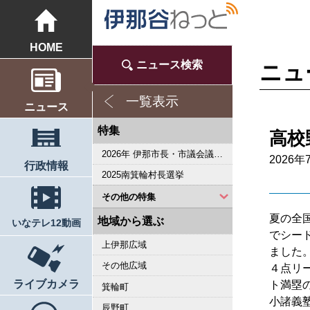
HOME
ニュース検索
ニュ
一覧表示
ニュース
特集
高校
2026年 伊那市長・市議会議員選挙
2026年
行政情報
2025南箕輪村長選挙
その他の特集
夏の全
2023県議会議員選挙
2022箕輪町長選挙
2019県議会議員選挙
2018伊那市長選・市議選
桜シリーズ2018
桜シリーズ2017
2015県議会議員選挙
2014箕輪町長選挙
2014伊那市長選・市議選
桜シリーズ2014
カメラリポート
上伊那 医師不足問題
新ごみ中間処理施設
伊那市長・市議選
朝の学舎
記者室
伊那谷1年365人
輝く経営者～その後
花ロマン
伝承 上伊那の50年
駒ヶ根市長選挙
2007年 県議会議員選挙
権兵衛トンネル開通1周年
豪雨被害
新伊那市誕生へ
伊那谷 耐震強度偽装問題
2005年衆院選
その他
東日本大震災から４年 ３．１１の今
南アルプス国立公園指定５０周年記念特集
東日本大震災から３年 ３．１１の今
伝承 上伊那経済の牽引者たち
シリーズ 上伊那経済時事対談
2023箕輪町議選・南箕輪村議選
2022伊那市長選挙・伊那市議会議員選挙
2021南箕輪村長選・村議補欠選挙
2019箕輪町議選・南箕輪村議選
南大東島―伊那 1000キロを越える交流
人・森・農… 新しい地域社会をめざして
地域から選ぶ
いなテレ12動画
でシー
上伊那広域
ました
その他広域
４点リ
ライブカメラ
ト満塁
箕輪町
小諸義
辰野町