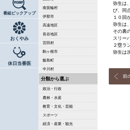
弥生は
南箕輪村
び、同
番組ピックアップ
伊那市
１０回
弥生は
高遠地区
その裏
長谷地区
スリー
おくやみ
宮田村
２塁ラ
駒ヶ根市
弥生は
飯島町
休日当番医
中川村
前
分類から選ぶ
政治・行政
農林・水産
教育・文化・芸能
スポーツ
経済・産業・観光