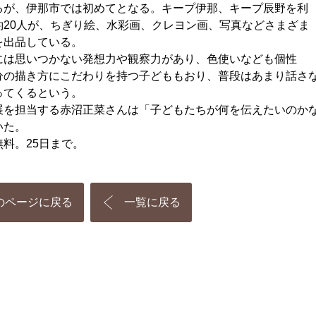
るが、伊那市では初めてとなる。キープ伊那、キープ辰野を利
約20人が、ちぎり絵、水彩画、クレヨン画、写真などさまざま
を出品している。
は思いつかない発想力や観察力があり、色使いなども個性
分の描き方にこだわりを持つ子どももおり、普段はあまり話さ
ってくるという。
を担当する赤沼正菜さんは「子どもたちが何を伝えたいのかな
いた。
料。25日まで。
のページに戻る
一覧に戻る