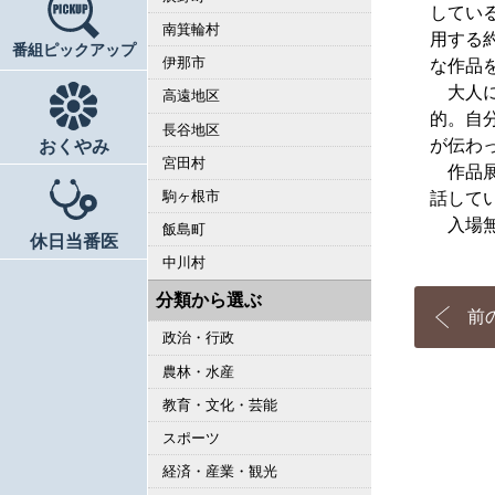
してい
南箕輪村
用する
番組ピックアップ
伊那市
な作品
大人に
高遠地区
的。自
長谷地区
が伝わ
おくやみ
宮田村
作品展
駒ヶ根市
話して
入場無
飯島町
休日当番医
中川村
分類から選ぶ
前
政治・行政
農林・水産
教育・文化・芸能
スポーツ
経済・産業・観光