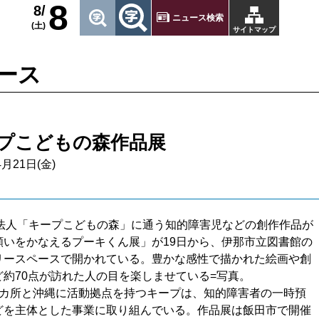
8
8/
ニュース検索
(土)
サイトマップ
ース
プこどもの森作品展
4月21日(金)
法人「キープこどもの森」に通う知的障害児などの創作作品が
願いをかなえるプーキくん展」が19日から、伊那市立図書館の
リースペースで開かれている。豊かな感性で描かれた絵画や創
ど約70点が訪れた人の目を楽しませている=写真。
カ所と沖縄に活動拠点を持つキープは、知的障害者の一時預
どを主体とした事業に取り組んでいる。作品展は飯田市で開催