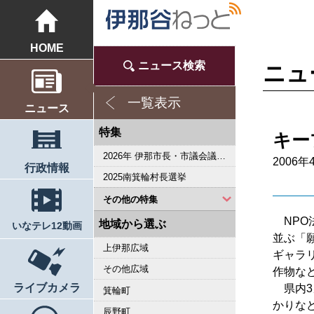
HOME
ニュース検索
ニュ
一覧表示
ニュース
特集
キー
2026年 伊那市長・市議会議員選挙
2006年
行政情報
2025南箕輪村長選挙
その他の特集
NPO
2023県議会議員選挙
2022箕輪町長選挙
2019県議会議員選挙
2018伊那市長選・市議選
桜シリーズ2018
桜シリーズ2017
2015県議会議員選挙
2014箕輪町長選挙
2014伊那市長選・市議選
桜シリーズ2014
カメラリポート
上伊那 医師不足問題
新ごみ中間処理施設
伊那市長・市議選
朝の学舎
記者室
伊那谷1年365人
輝く経営者～その後
花ロマン
伝承 上伊那の50年
駒ヶ根市長選挙
2007年 県議会議員選挙
権兵衛トンネル開通1周年
豪雨被害
新伊那市誕生へ
伊那谷 耐震強度偽装問題
2005年衆院選
その他
東日本大震災から４年 ３．１１の今
南アルプス国立公園指定５０周年記念特集
東日本大震災から３年 ３．１１の今
伝承 上伊那経済の牽引者たち
シリーズ 上伊那経済時事対談
2023箕輪町議選・南箕輪村議選
2022伊那市長選挙・伊那市議会議員選挙
2021南箕輪村長選・村議補欠選挙
2019箕輪町議選・南箕輪村議選
南大東島―伊那 1000キロを越える交流
人・森・農… 新しい地域社会をめざして
地域から選ぶ
いなテレ12動画
並ぶ「
上伊那広域
ギャラ
その他広域
作物な
ライブカメラ
県内3
箕輪町
かりな
辰野町