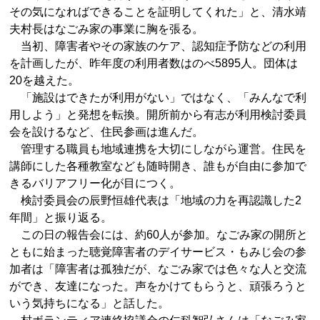
その気になればできることを証明してくれた」と、清水靖
夫村長はなごみ家の事業に胸を張る。
当初、障害者やその家族のケア、認知症予防などの利用
を計画したが、昨年度の利用者数はのべ5895人。団体は
20を越えた。
「施設はできたが利用がない」ではなく、「みんなで利
用しよう」と発想を転換。開所前から有志が利用検討委員
会を設けるなど、住民参画は進んだ。
管理する職員も地域連携を大切にしながら運営。住民を
講師にした各種教室なども随時開き、誰もが自由に参加で
きるバリアフリー化が目につく。
検討委員会の辰野恒雄代表は「地域の力を再認識した2
年間」と振り返る。
この日の報告会には、約60人が参加。なごみ家の開所と
ともに始まった聴覚障害者のデイサービス・もみじ会の参
加者は「障害者は孤独だが、なごみ家では色々な人と交流
ができ、友達になった。声をかけてもらうと、頑張ろうと
いう気持ちになる」と話した。