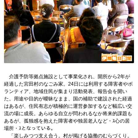
介護予防等拠点施設として事業化され、開所から2年が
経過した宮田村のなごみ家。24日には利用する障害者やボ
ランティア、地域住民が集まり活動発表、報告会を開い
た。用途や目的が曖昧なまま、国の補助で建設された経過
はあるが、住民有志が積極的に運営参加するなど幅広い交
流の場に成長。あらゆる自立が問われるなか将来的課題も
あるが、孤独感を抱えた障害者や独居老人など・ｽ心の居
場所・ｽとなっている。
「楽しみつつ支え合う。村が掲げる協働のむらづくり。