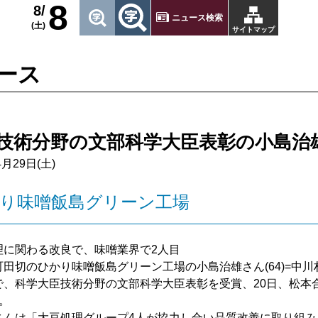
8
8/
ニュース検索
(土)
サイトマップ
ース
技術分野の文部科学大臣表彰の小島治雄
4月29日(土)
かり味噌飯島グリーン工場
理に関わる改良で、味噌業界で2人目
田切のひかり味噌飯島グリーン工場の小島治雄さん(64)=中
で、科学大臣技術分野の文部科学大臣表彰を受賞、20日、松本
。
んは「大豆処理グループ4人が協力し合い品質改善に取り組み