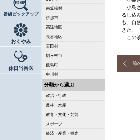
小島さ
南箕輪村
番組ピックアップ
るし込
伊那市
も、自
高遠地区
きた。
長谷地区
この改
おくやみ
宮田村
駒ヶ根市
前
飯島町
休日当番医
中川村
分類から選ぶ
政治・行政
農林・水産
教育・文化・芸能
スポーツ
経済・産業・観光