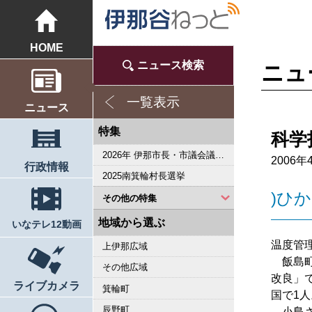
HOME
ニュース検索
ニュ
一覧表示
ニュース
特集
科学
2026年 伊那市長・市議会議員選挙
2006年
行政情報
2025南箕輪村長選挙
)ひ
その他の特集
2023県議会議員選挙
2022箕輪町長選挙
2019県議会議員選挙
2018伊那市長選・市議選
桜シリーズ2018
桜シリーズ2017
2015県議会議員選挙
2014箕輪町長選挙
2014伊那市長選・市議選
桜シリーズ2014
カメラリポート
上伊那 医師不足問題
新ごみ中間処理施設
伊那市長・市議選
朝の学舎
記者室
伊那谷1年365人
輝く経営者～その後
花ロマン
伝承 上伊那の50年
駒ヶ根市長選挙
2007年 県議会議員選挙
権兵衛トンネル開通1周年
豪雨被害
新伊那市誕生へ
伊那谷 耐震強度偽装問題
2005年衆院選
その他
東日本大震災から４年 ３．１１の今
南アルプス国立公園指定５０周年記念特集
東日本大震災から３年 ３．１１の今
伝承 上伊那経済の牽引者たち
シリーズ 上伊那経済時事対談
2023箕輪町議選・南箕輪村議選
2022伊那市長選挙・伊那市議会議員選挙
2021南箕輪村長選・村議補欠選挙
2019箕輪町議選・南箕輪村議選
南大東島―伊那 1000キロを越える交流
人・森・農… 新しい地域社会をめざして
地域から選ぶ
いなテレ12動画
温度管
上伊那広域
飯島町
その他広域
改良」
ライブカメラ
箕輪町
国で1人
辰野町
小島さ