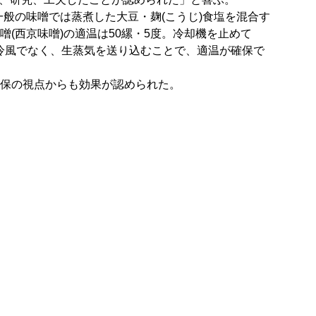
般の味噌では蒸煮した大豆・麹(こうじ)食塩を混合す
(西京味噌)の適温は50縲・5度。冷却機を止めて
冷風でなく、生蒸気を送り込むことで、適温が確保で
確保の視点からも効果が認められた。