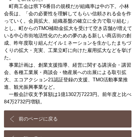
町商工会は県下6番目の規模だが組織率は中の下。小林
会長は、「会の必要性を理解してもらい信頼される会を作
っていく。会員拡大、組織基盤の確立に全力で取り組む」
とし、町からのTMO補助金拡大を受けて空き店舗が増えて
いる中心市街地活性化のための夢のある新しい商店街の創
成、昨年度取り組んだイルミネーションを生かしたまちづ
くりの拡大・充実、工業立町に向けた雇用拡大などを挙げ
た。
事業計画は、創業支援指導、経営に関する講演会・講習
会、各種工業展・商談会・物産展への出展による取引拡
大、エコアクション21認証登録の支援、TMO活動事業推
進、観光振興事業など。
一般会計収支予算額は1億1302万7223円。前年度と比べ
84万2732円増額。
前のページに戻る