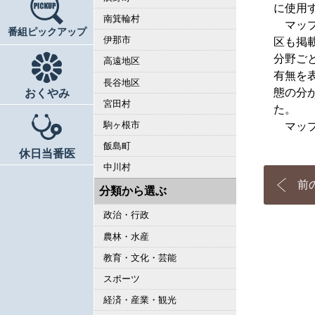
に使用
南箕輪村
マップ
番組ピックアップ
伊那市
区も掲
分野ご
高遠地区
有無を
長谷地区
態の分
おくやみ
宮田村
た。
駒ヶ根市
マップ
飯島町
休日当番医
中川村
前
分類から選ぶ
政治・行政
農林・水産
教育・文化・芸能
スポーツ
経済・産業・観光