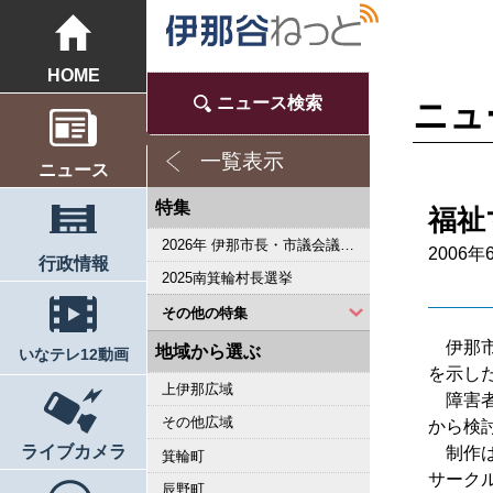
HOME
ニュース検索
ニュ
一覧表示
ニュース
特集
福祉
2026年 伊那市長・市議会議員選挙
2006年
行政情報
2025南箕輪村長選挙
その他の特集
伊那市
2023県議会議員選挙
2022箕輪町長選挙
2019県議会議員選挙
2018伊那市長選・市議選
桜シリーズ2018
桜シリーズ2017
2015県議会議員選挙
2014箕輪町長選挙
2014伊那市長選・市議選
桜シリーズ2014
カメラリポート
上伊那 医師不足問題
新ごみ中間処理施設
伊那市長・市議選
朝の学舎
記者室
伊那谷1年365人
輝く経営者～その後
花ロマン
伝承 上伊那の50年
駒ヶ根市長選挙
2007年 県議会議員選挙
権兵衛トンネル開通1周年
豪雨被害
新伊那市誕生へ
伊那谷 耐震強度偽装問題
2005年衆院選
その他
東日本大震災から４年 ３．１１の今
南アルプス国立公園指定５０周年記念特集
東日本大震災から３年 ３．１１の今
伝承 上伊那経済の牽引者たち
シリーズ 上伊那経済時事対談
2023箕輪町議選・南箕輪村議選
2022伊那市長選挙・伊那市議会議員選挙
2021南箕輪村長選・村議補欠選挙
2019箕輪町議選・南箕輪村議選
南大東島―伊那 1000キロを越える交流
人・森・農… 新しい地域社会をめざして
地域から選ぶ
いなテレ12動画
を示し
上伊那広域
障害者
その他広域
から検
ライブカメラ
制作は
箕輪町
サーク
辰野町