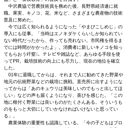
中沢農協で営農技術員を務めた後、長野県経済連に就
職。果実、キノコ、花、米など、さまざまな農産物の技術
普及に努めた。
今では広く知られるようになった「やまびこしめじ」の
導入にも従事。「当時はエノキダケくらいしか知られてい
ない時代だったから、作っても売れない。市民権を得るま
でには時間がかかったよ」。消費者に新しいキノコを知っ
てもらおう竏窒ﾆ、テレビや雑誌など、あらゆる手段を使
ってPR。栽培技術の向上にも尽力し、現在の地位を確立
した。
01年に退職してからは、それまで人に勧めてきた野菜や
地元の伝統野菜などの栽培に挑戦。直売所に出すようにな
ってからは「あのキュウリは美味しいのでもっと出してほ
しい」などの声も届くようになり、喜びを感じた。「この
地に根付く野菜には良いものがたくさんある。そういうも
のをもっと大切にしていかなければいけないと思ってい
る」。
農業体験の重要性も認識している。「今の子どもはブロ