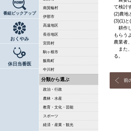
て検討
南箕輪村
番組ピックアップ
(2)
伊那市
(3)(
高遠地区
耕作し
長谷地区
もらう
おくやみ
農業者
宮田村
また、
駒ヶ根市
る。
飯島町
休日当番医
中川村
分類から選ぶ
前
政治・行政
農林・水産
教育・文化・芸能
スポーツ
経済・産業・観光