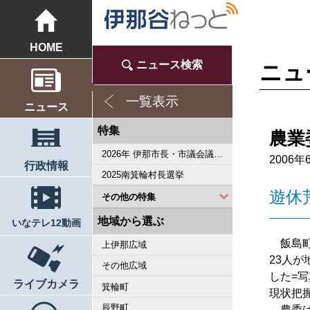
HOME
ニュース検索
ニュ
一覧表示
ニュース
特集
農業
2026年 伊那市長・市議会議員選挙
2006年
行政情報
2025南箕輪村長選挙
遊休
その他の特集
2023県議会議員選挙
2022箕輪町長選挙
2019県議会議員選挙
2018伊那市長選・市議選
桜シリーズ2018
桜シリーズ2017
2015県議会議員選挙
2014箕輪町長選挙
2014伊那市長選・市議選
桜シリーズ2014
カメラリポート
上伊那 医師不足問題
新ごみ中間処理施設
伊那市長・市議選
朝の学舎
記者室
伊那谷1年365人
輝く経営者～その後
花ロマン
伝承 上伊那の50年
駒ヶ根市長選挙
2007年 県議会議員選挙
権兵衛トンネル開通1周年
豪雨被害
新伊那市誕生へ
伊那谷 耐震強度偽装問題
2005年衆院選
その他
東日本大震災から４年 ３．１１の今
南アルプス国立公園指定５０周年記念特集
東日本大震災から３年 ３．１１の今
伝承 上伊那経済の牽引者たち
シリーズ 上伊那経済時事対談
2023箕輪町議選・南箕輪村議選
2022伊那市長選挙・伊那市議会議員選挙
2021南箕輪村長選・村議補欠選挙
2019箕輪町議選・南箕輪村議選
南大東島―伊那 1000キロを越える交流
人・森・農… 新しい地域社会をめざして
地域から選ぶ
いなテレ12動画
飯島町
上伊那広域
23人
その他広域
した=
ライブカメラ
箕輪町
現状把
辰野町
農委は