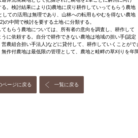
する。検討結果により(1)農地に戻り耕作していってもらう農地
農地としての活用は無理であり、山林への転用もやむを得ない農地
1)と(2)の中間で検討を要する土地-に分類する。
てもらう農地については、所有者の意向を調査し、耕作して
ように依頼する。自分で耕作できない農地は地域の担い手(認定
、営農組合担い手法人)などに貸付して、耕作していくことがで
無作付農地は最低限の管理として、農地と畦畔の草刈りを年間
のページに戻る
一覧に戻る