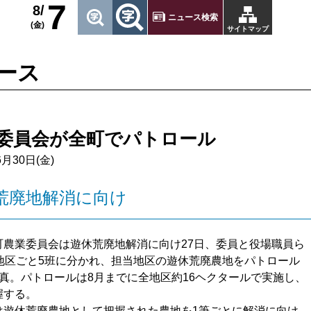
7
8/
ニュース検索
(金)
サイトマップ
ース
委員会が全町でパトロール
6月30日(金)
荒廃地解消に向け
農業委員会は遊休荒廃地解消に向け27日、委員と役場職員ら
が地区ごと5班に分かれ、担当地区の遊休荒廃農地をパトロール
写真。パトロールは8月までに全地区約16ヘクタールで実施し、
握する。
遊休荒廃農地として把握された農地を1筆ごとに解消に向け