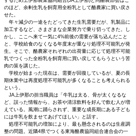
するため上伊那農業協同組合(JA上伊那)と同酪農部会はこ
のほど、余剰生乳を飼育用全粉乳として酪農家に買い戻さ
せた。
年々減少の一途をたどってきた生乳需要だが、乳製品に
加工するなど、さまざまな企業努力で乗り切ってきた。し
かし、ここへ来て一気に4%前後の需要が落ち込んだこと
と、学校給食のなくなる年度末が重なり処理不可能乳が発
生。そこで、酪農家それぞれの出荷量に応じて処理不可能
乳でつくった全粉乳を飼育用に買い戻してもらうという苦
肉の策を講じた。
学校が始まった現在は、需要が回復しているが、夏の長
期休業中は再度処理不可能乳が多くなることも考えられる
という。
JA上伊那の担当職員は「牛乳は太る、骨が太くなるな
ど、誤った情報から、お茶や清涼飲料を好んで飲む人が増
えている。風潮に踊らされず、重要な成長期にある子ども
には牛乳を飲ませてあげてほしい」と話す。
処理不可能乳の増加により、最も懸念されるのは生産調
整の問題。近隣4県でつくる東海酪農協同組合連合会の一