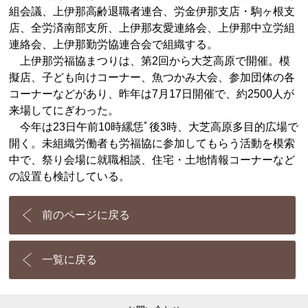
組会議、上伊那高齢退職者連合、労金伊那支店・駒ヶ根支
店、全労済南部支所、上伊那友愛連絡会、上伊那中立労組
連絡会、上伊那勤労協連合会で組織する。
上伊那労福協まつりは、第2回から大芝高原で開催。模
擬店、子ども向けコーナー、魚つかみ大会、参加団体の各
コーナーなどがあり、昨年は7月17日開催で、約2500人が
来場してにぎわった。
今年は23日午前10時縲恁ﾟ後3時、大芝高原多目的広場で
開く。未組織労働者も労福協に参加してもらう活動を模索
中で、祭り会場に就職相談、住宅・土地情報コーナーなど
の設置も検討している。
前のページに戻る
一覧に戻る