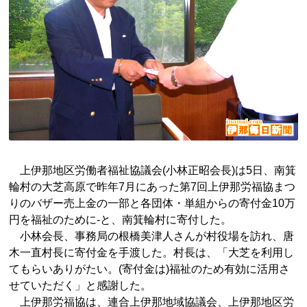
上伊那地区労働者福祉協議会(小林正昭会長)は5日、南箕
輪村の大芝高原で昨年7月にあった第7回上伊那労福協まつ
りのバザー売上金の一部と各団体・単組からの寄付金10万
円を福祉のために-と、南箕輪村に寄付した。
小林会長、事務局の根橋美津人さんが村役場を訪れ、唐
木一直村長に寄付金を手渡した。村長は、「大芝を利用し
てもらいありがたい。(寄付金は)福祉のため有効に活用さ
せていただく」と感謝した。
上伊那労福協は、連合上伊那地域協議会、上伊那地区労